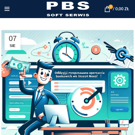
0
/
0,00
ZŁ
07
SIE