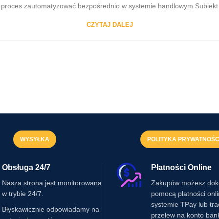
cały proces zautomatyzować bezpośrednio w systemie handlowym Subiek
CZYTAJ DALEJ
WYSYŁKA
POLITYKA PRYWATNOŚC
Obsługa 24/7
Płatności Online
Nasza strona jest monitorowana
Zakupów możesz dok
w trybie 24/7.
pomocą płatności onl
systemie TPay lub tr
Błyskawicznie odpowiadamy na
przelew na konto ban