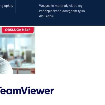
mę opłaty
Wszystkie materiały video są
zabezpieczone dostępem tylko
dla Ciebie.