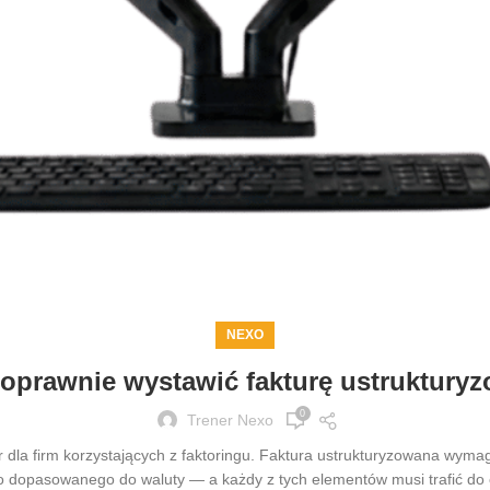
NEXO
oprawnie wystawić fakturę ustruktury
0
Trener Nexo
dla firm korzystających z faktoringu. Faktura ustrukturyzowana wymaga
 dopasowanego do waluty — a każdy z tych elementów musi trafić do 