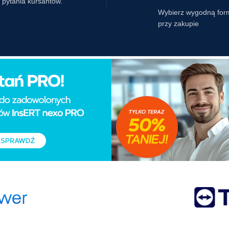
pytania kursantów.
Wybierz wygodną for
przy zakupie