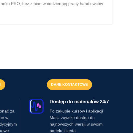
t nexo PRO, bez zmian w codziennej pracy handlowców.
I
DANE KONTAKTOWE
Dostęp do materiałów 24/7
onać za
Po zakupie kursów i aplikacji
ine w
Masz zawsze dostęp do
adycyjnym
najnowszych wersji w swoim
kowe.
panelu klienta.