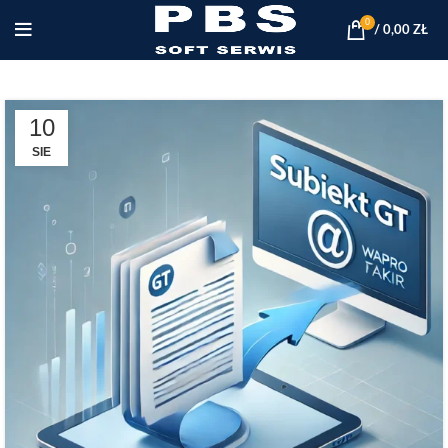
0
/
0,00
ZŁ
10
SIE