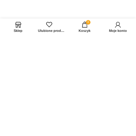
0
Sklep
Ulubione produkty
Koszyk
Moje konto
Sprawdź Nasz profil na FB