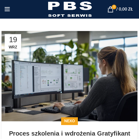
0
/
0,00
ZŁ
19
WRZ
NEXO
Proces szkolenia i wdrożenia Gratyfikant