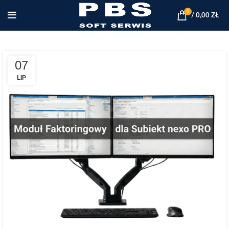
0
/
0,00
ZŁ
07
LIP