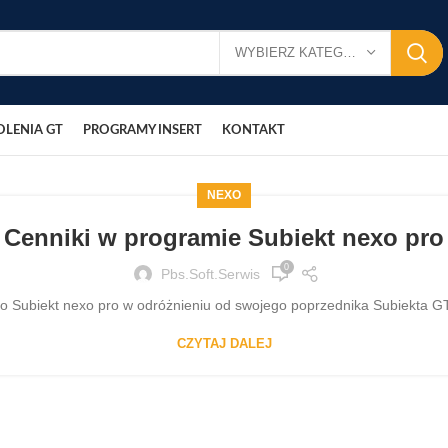
WYBIERZ KATEGORIĘ
OLENIA GT
PROGRAMY INSERT
KONTAKT
NEXO
Cenniki w programie Subiekt nexo pro
0
Pbs.soft.serwis
ro Subiekt nexo pro w odróżnieniu od swojego poprzednika Subiekta GT
CZYTAJ DALEJ