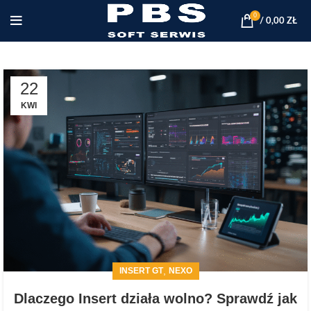
0
/
0,00
ZŁ
22
KWI
,
INSERT GT
NEXO
Dlaczego Insert działa wolno? Sprawdź jak