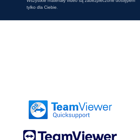
Wszystkie materiały video są zabezpieczone dostępem
tylko dla Ciebie.