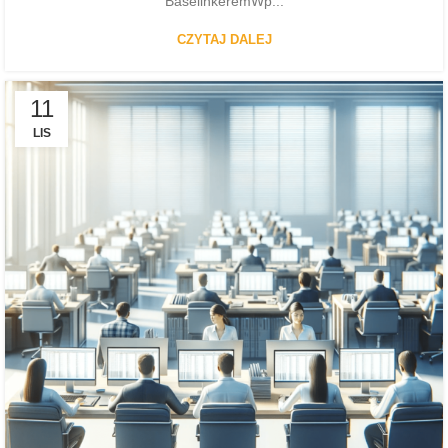
BaselinkeremWp...
CZYTAJ DALEJ
11
LIS