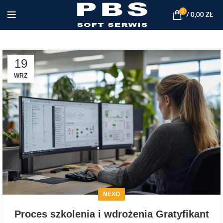
0
/
0,00
ZŁ
19
WRZ
NEXO
Proces szkolenia i wdrożenia Gratyfikant