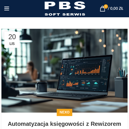
0
/
0,00
ZŁ
20
LIS
NEXO
Automatyzacja księgowości z Rewizorem