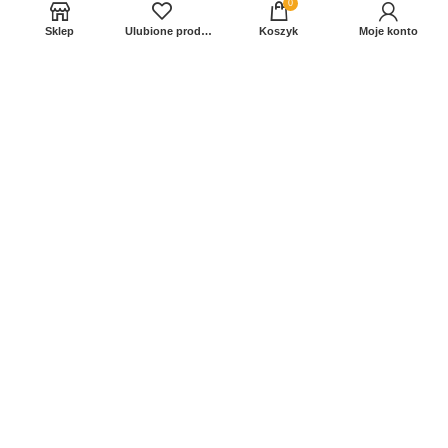
0
Sklep
Ulubione produkty
Koszyk
Moje konto
Sprawdź Nasz profil na FB