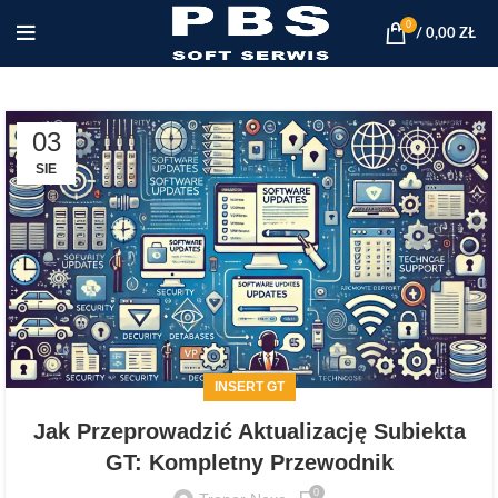
0
/
0,00
ZŁ
03
SIE
INSERT GT
Jak Przeprowadzić Aktualizację Subiekta
GT: Kompletny Przewodnik
0