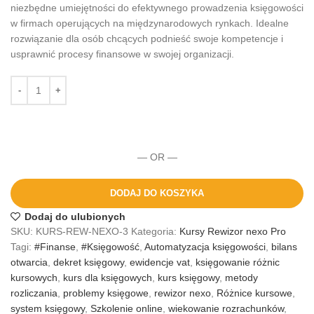
niezbędne umiejętności do efektywnego prowadzenia księgowości
w firmach operujących na międzynarodowych rynkach. Idealne
rozwiązanie dla osób chcących podnieść swoje kompetencje i
usprawnić procesy finansowe w swojej organizacji.
— OR —
DODAJ DO KOSZYKA
Dodaj do ulubionych
SKU:
KURS-REW-NEXO-3
Kategoria:
Kursy Rewizor nexo Pro
Tagi:
#Finanse
,
#Księgowość
,
Automatyzacja księgowości
,
bilans
otwarcia
,
dekret księgowy
,
ewidencje vat
,
księgowanie różnic
kursowych
,
kurs dla księgowych
,
kurs księgowy
,
metody
rozliczania
,
problemy księgowe
,
rewizor nexo
,
Różnice kursowe
,
system księgowy
,
Szkolenie online
,
wiekowanie rozrachunków
,