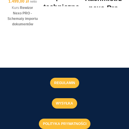
1.499,00
zł
netto
techniczne
nexo Pro
Kurs
Rewizor
Nexo PRO -
Insert
Ewidencje
Schematy importu
nexo
dokumentów
VAT
handlowych,
magazynowych i
Oferujemy
Odkryj, jak łatwo i
księgowych
to
profesjonalne zdalne
efektywnie zarządzać
zaawansowane
wsparcie techniczne
ewidencją VAT dzięki
szkolenie online
dla użytkowników
naszemu kursowi
trwające 11 godzin,
systemu Insert nexo.
"Rachmistrz nexo Pro
które wprowadzi
Nasza usługa
Ewidencje VAT". Ten
Cię w tajniki
zapewnia szybkie i
kurs jest idealnym
automatyzacji
skuteczne rozwiązanie
rozwiązaniem dla
procesów
problemów, które
każdego, kto chce
REGULAMIN
księgowych z
mogą pojawić się
zrozumieć i opanować
wykorzystaniem
podczas korzystania z
zasady ewidencji VAT
funkcji Rewizor
oprogramowania.
w praktyce.
Nexo PRO.
WYSYŁKA
Wartość:
Nasze
Wartość:
Zdobądź
Poznasz
wsparcie
niezbędne
szczegółowo
techniczne
umiejętności, które
moduł dekretacji
pozwala na
pozwolą Ci na
dokumentów,
POLITYKA PRYWATNOŚCI
natychmiastowe
samodzielne
nauczysz się