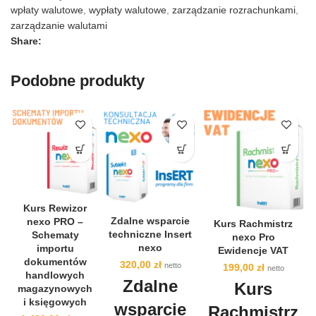
wpłaty walutowe
,
wypłaty walutowe
,
zarządzanie rozrachunkami
,
zarządzanie walutami
Share:
Podobne produkty
Kurs Rewizor
Zdalne wsparcie
nexo PRO –
Kurs Rachmistrz
techniczne Insert
Schematy
nexo Pro
nexo
importu
Ewidencje VAT
dokumentów
320,00
zł
netto
199,00
zł
netto
handlowych
Zdalne
Kurs
magazynowych
i księgowych
wsparcie
Rachmistrz