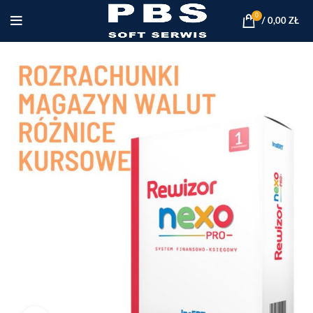
0
/
0,00
ZŁ