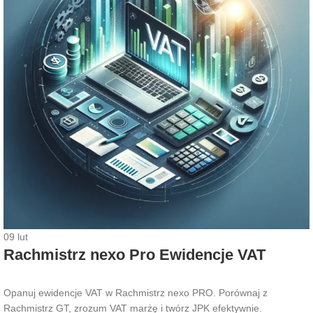
09
lut
Rachmistrz nexo Pro Ewidencje VAT
Opanuj ewidencje VAT w Rachmistrz nexo PRO. Porównaj z
Rachmistrz GT, zrozum VAT marżę i twórz JPK efektywnie.