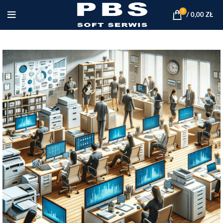
0
/
0,00
ZŁ