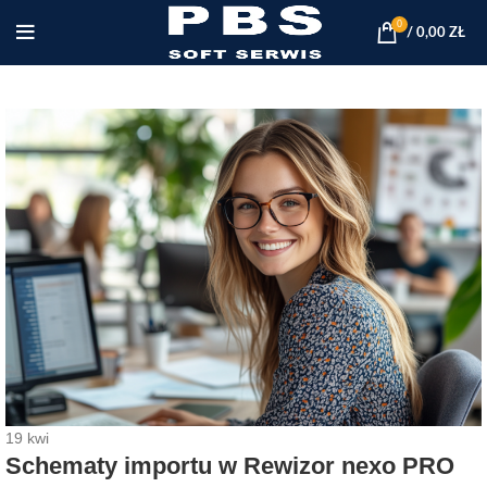
0
/
0,00
ZŁ
19
kwi
Schematy importu w Rewizor nexo PRO