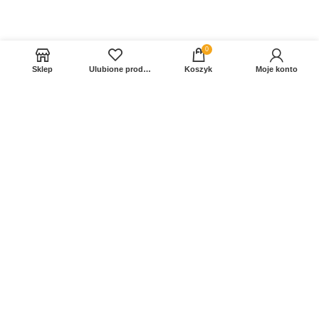
0
Sklep
Ulubione produkty
Koszyk
Moje konto
Sprawdź Nasz profil na FB