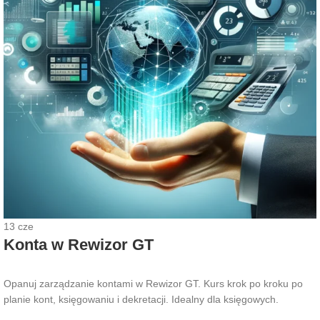
13
cze
Konta w Rewizor GT
Opanuj zarządzanie kontami w Rewizor GT. Kurs krok po kroku po
planie kont, księgowaniu i dekretacji. Idealny dla księgowych.