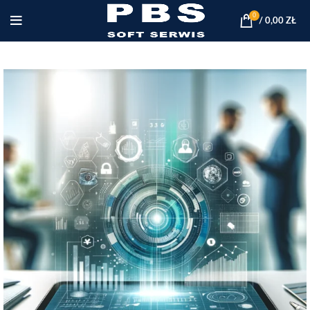
0
/
0,00
ZŁ