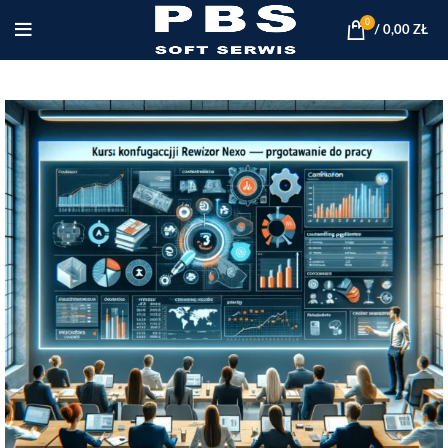
0
/
0,00
ZŁ