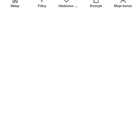
Sklep
Filtry
Ulubione produkty
Koszyk
Moje konto
Sprawdź Nasz profil na FB